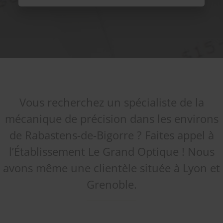
que la collecte et le traitement de vos données, effectués
à partir de notre site
legrand-optique.fr
, soient conformes
au règlement général sur la protection des données
(RGPD) et à la loi Informatique et Libertés. Pour connaître
et exercer vos droits, notamment de retrait de votre
consentement à l'utilisation des données collectées par
ce formulaire, ou à vous inscrire sur la liste d'opposition
au démarchage téléphonique, veuillez consulter notre
politique de confidentialité
Vous recherchez un spécialiste de la
mécanique de précision dans les environs
de Rabastens-de-Bigorre ? Faites appel à
l’Établissement Le Grand Optique ! Nous
avons même une clientèle située à Lyon et
Grenoble.